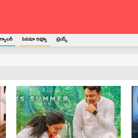
్యాలరీ
సినిమా రివ్యూ
ట్రెండ్స్