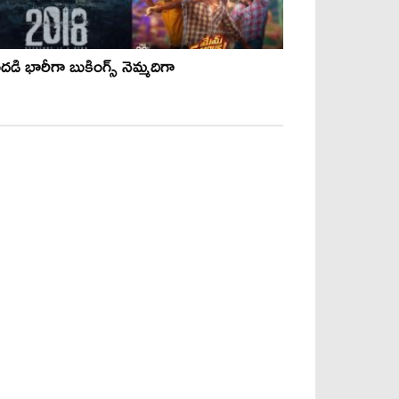
డి భారీగా బుకింగ్స్ నెమ్మదిగా