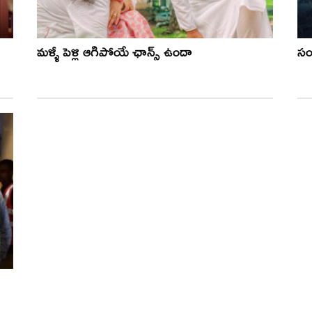
మళ్ళీ పెళ్లి ఆగిపోయే ఛాన్స్ ఉందా
సంద