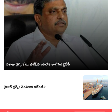
విశాఖ డ్ర‌గ్స్ కేసు: బీజేపీని బ‌రిలోకి లాగేసిన వైసీపీ
వైజాగ్ డ్రగ్స్.! తెరవెనుక కథేంటి.?