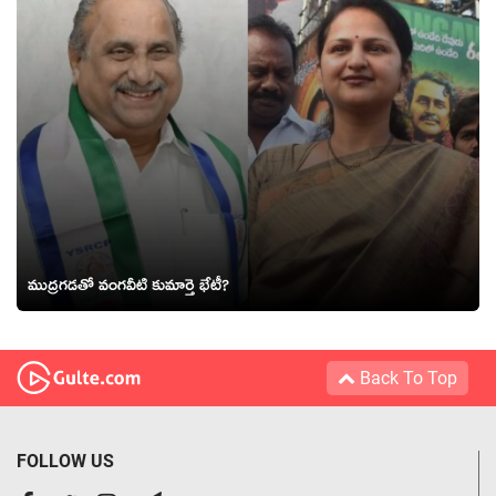
ముద్ర‌గ‌డ‌తో వంగ‌వీటి కుమార్తె భేటీ?
Back To Top
FOLLOW US