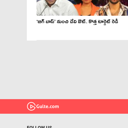
‘బిగ్ బాస్’ నుంచి దేవి ఔట్.. కొత్త టార్గెట్ రెడీ
FOLLOW US