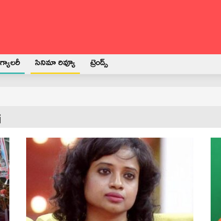
్యాలరీ
సినిమా రివ్యూ
ట్రెండ్స్
i