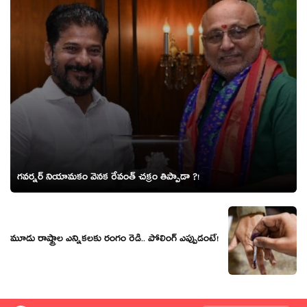
గవర్నర్ నియామకం వెనక రేవంత్ చక్రం తిప్పాడా ?!
మూడు రాష్ట్రాల ఎన్నిక‌ల‌కు రంగం రెడీ.. పోలింగ్ ఎప్పుడంటే!