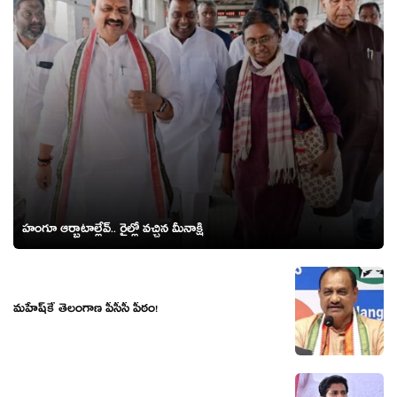
హంగూ ఆర్బాటాల్లేవ్.. రైల్లో వచ్చిన మీనాక్షి
మ‌హేష్‌కే తెలంగాణ పీసీసీ పీఠం!