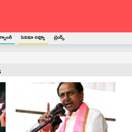
్యాలరీ
సినిమా రివ్యూ
ట్రెండ్స్
s