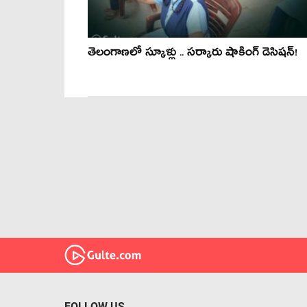
తెలంగాణ‌లో స్కూళ్లు .. స‌ర్కారు షాకింగ్ డెసిష‌న్‌!
FOLLOW US