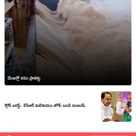
డేంజ‌ర్లో క‌డెం ప్రాజెక్టు
క్లౌడ్ బ‌ర‌స్ట్‌.. కేసీఆర్ మిలీనియం జోక్‌: బండి సంజ‌య్‌