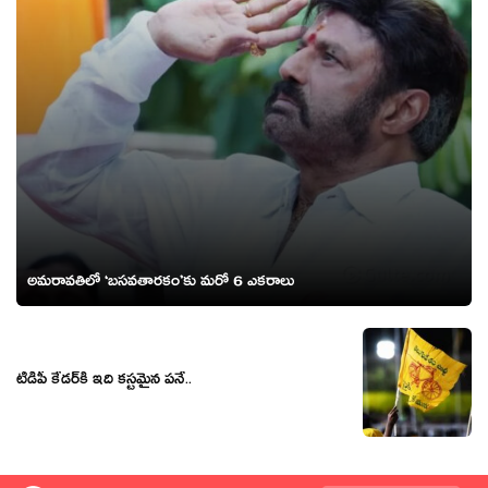
అమరావతిలో ‘బసవతారకం’కు మరో 6 ఎకరాలు
టీడీపీ కేడ‌ర్‌కి ఇది కస్టమైన పనే..