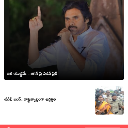
ఇక యుద్ధమే…జగన్ పై పవన్ ఫైర్
టీడీపీ బంద్.. రాష్ట్రవ్యాప్తంగా ఉద్రిక్తత