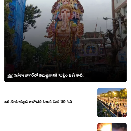
జైజై గ‌ణేశా! సాగ‌ర్‌లో నిమ‌జ్జ‌నానికి సుప్రీం ఓకే! కానీ..
ఒక సామాన్యుడి ఆలోచన టాంక్ మీద రేర్ సీన్