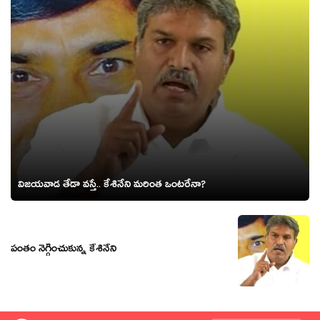
విజ‌య‌వాడ తేడా వ‌స్తే.. కేశినేని మ‌రింత ఒంట‌రేనా?
పంతం నెగ్గించుకున్న కేశినేని