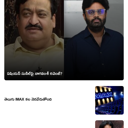
ఏషియ‌న్ సునీల్‌పై నాగ‌వంశీ రివెంజ్?
తెలుగు IMAX కల నెరవేరుతోంది