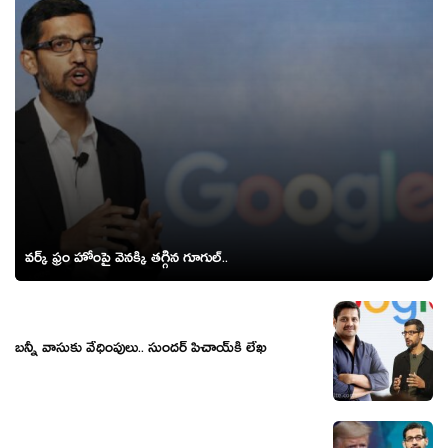
వర్క్ ఫ్రం హోంపై వెనక్కి తగ్గిన గూగుల్..
బ‌న్నీ వాసుకు వేధింపులు.. సుంద‌ర్ పిచాయ్‌కి లేఖ‌