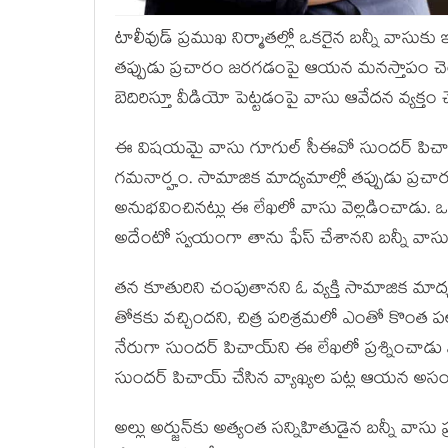
టాలీవుడ్ ప్ర‌ముఖ నిర్మాత‌ల్లో ఒక‌రైన బ‌న్నీ వాస
త‌ప్పుడు ప్ర‌చారం జ‌ర‌గ‌డంపై ఆయ‌న మ‌న‌స్తాపం చెం
బెదిరిస్తూ వీడియో పెట్ట‌డంపై వాసు ఆవేద‌న వ్య‌క్తం 
ఈ విష‌య‌మై వాసు గూగుల్‌ సీఈవో సుందర్‌ పిచాయ్
గ‌మ‌నార్హం. సామాజిక మాద్యమాల్లో తప్పుడు ప్రచా
అనుభవించినట్లు ఈ లేఖలో వాసు వెల్లడించాడు. ఒ
అదేంటో స్వయంగా తాను ఫేస్‌ చేశానని బ‌న్నీ వాసు
తన కూతురిని చంపుతానని ఓ వ్యక్తి సామాజిక మాద్య
తోకకు వచ్చిందని, చిత్ర పరిశ్రమలో ఎంతో కొంత ప
నేరుగా సుందర్‌ పిచాయ్‌ని ఈ లేఖ‌లో ప్రశ్నించాడు
సుందర్‌ పిచాయ్‌ చేసిన వ్యాఖ్యల పట్ల ఆయన అసంతృప
అల్లు అర్జున్‌కు అత్యంత స‌న్నిహితుడైన బ‌న్నీ వాసు ప్