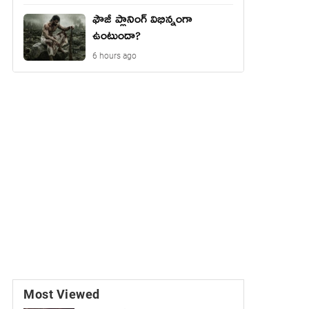
ఫౌజీ ప్లానింగ్ విభిన్నంగా
ఉంటుందా?
6 hours ago
Most Viewed