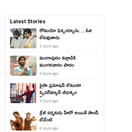
Latest Stories
రోమియో ఫిక్సయ్యాడు… ఓజి
లేటవుతాడు
2 hours ago
మంగాపురం కుర్రాడికి
మంగళవారం పాఠం
3 hours ago
పైసా ప్రమోషన్ లేకుండా
స్పైడర్‌మ్యాన్ బీభత్సం
5 hours ago
క్రేజీ దర్శకుడు హీరో అయితే సౌండ్
లేదేంటి
6 hours ago