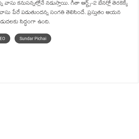
ీ వాసు క‌నుస‌న్న‌ల్లోనే న‌డుస్తాయి. గీతా ఆర్ట్స్-2 బేన‌ర్లో తెర‌కెక్కే
ీ వాసు పేరే ప‌డుతుంద‌న్న సంగ‌తి తెలిసిందే. ప్ర‌స్తుతం ఆయ‌న
విడుద‌ల‌కు సిద్ధంగా ఉంది.
CEO
Sundar Pichai