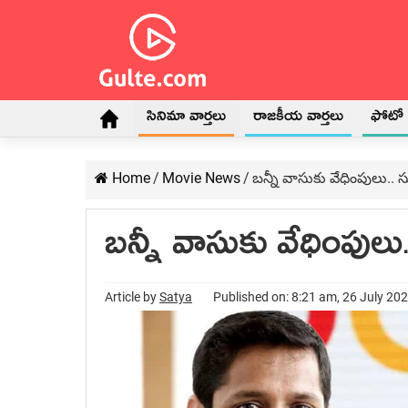
సినిమా వార్తలు
రాజకీయ వార్తలు
ఫోటో గ
Home
/
Movie News
/
బ‌న్నీ వాసుకు వేధింపులు.. స
బ‌న్నీ వాసుకు వేధింపులు
Article by
Satya
Published on: 8:21 am, 26 July 20