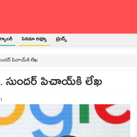
్యాలరీ
సినిమా రివ్యూ
ట్రెండ్స్
ుంద‌ర్ పిచాయ్‌కి లేఖ‌
.. సుంద‌ర్ పిచాయ్‌కి లేఖ‌
21