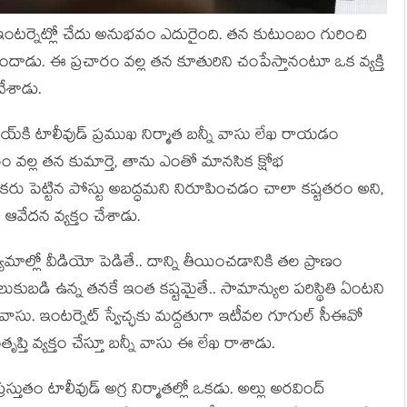
ుకు ఇంట‌ర్నెట్లో చేదు అనుభ‌వం ఎదురైంది. త‌న కుటుంబం గురించి
దాడు. ఈ ప్ర‌చారం వ‌ల్ల త‌న‌ కూతురిని చంపేస్తానంటూ ఒక వ్య‌క్తి
చేశాడు.
‌కి టాలీవుడ్‌ ప్రముఖ నిర్మాత బన్నీ వాసు లేఖ రాయ‌డం
రం వల్ల తన కుమార్తె, తాను ఎంతో మానసిక క్షోభ
కరు పెట్టిన పోస్టు అబద్ధమని నిరూపించడం చాలా కష్టతరం అని,
 ఆవేదన వ్యక్తం చేశాడు.
మాల్లో వీడియో పెడితే.. దాన్ని తీయించడానికి తల ప్రాణం
లుకుబడి ఉన్న తనకే ఇంత కష్టమైతే.. సామాన్యుల పరిస్థితి ఏంటని
 వాసు. ఇంటర్నెట్‌ స్వేచ్ఛకు మద్దతుగా ఇటీవల గూగుల్‌ సీఈవో
్తి వ్యక్తం చేస్తూ బన్నీ వాసు ఈ లేఖ రాశాడు.
ర‌స్తుతం టాలీవుడ్ అగ్ర నిర్మాత‌ల్లో ఒక‌డు. అల్లు అర‌వింద్