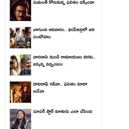
సుమంత్ కోరుకున్న ఫలితం దక్కిందా
బాగుంది ఆదివారం... థియేటర్లలో జన
సందోహం
వారణాసి నుండి రామాయణం వరకు...
జక్కన్న విధ్వంసం!
డాటరాఫ్ రవీనా... ఫలితం కూడా
అదేనా
సూపర్ స్టార్ కూతురు ఎలా చేసింది