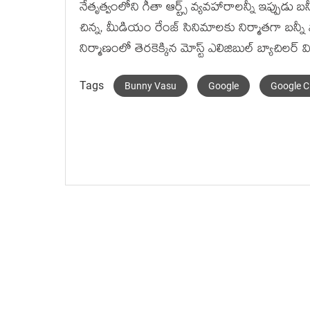
నేతృత్వంలోని గీతా ఆర్ట్స్ వ్య‌వ‌హారాల‌న్నీ ఇప్పుడు బ‌న్న
చిన్న‌, మీడియం రేంజ్ సినిమాల‌కు నిర్మాత‌గా బ‌న్న
నిర్మాణంలో తెర‌కెక్కిన మోస్ట్ ఎలిజిబుల్ బ్యాచిల‌ర్ 
Tags
Bunny Vasu
Google
Google 