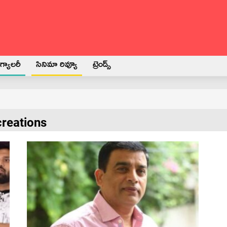
్యాలరీ
సినిమా రివ్యూ
ట్రెండ్స్
creations