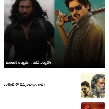
దురంధ‌ర్ ఇప్పుడు… పవన్ ఎప్పుడో!
కంటెంట్ తో మెప్పించాడు.. కానీ !