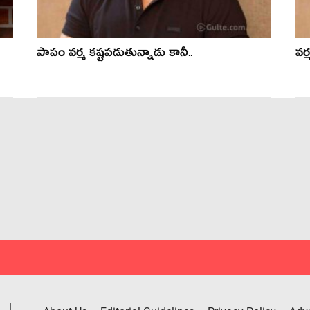
పాపం వ‌ర్మ క‌ష్ట‌ప‌డుతున్నాడు కానీ..
వర్