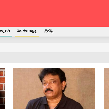
్యాలరీ
సినిమా రివ్యూ
ట్రెండ్స్