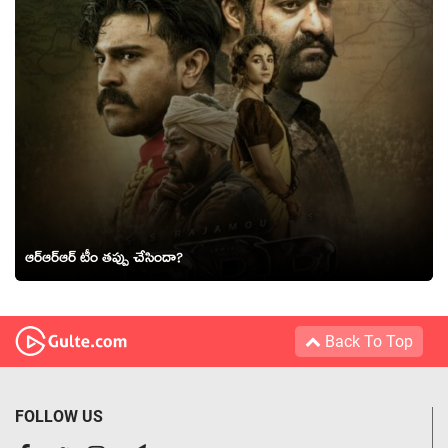
ఆర్ఆర్ఆర్ టీం త‌ప్పు చేసిందా?
Back To Top
FOLLOW US