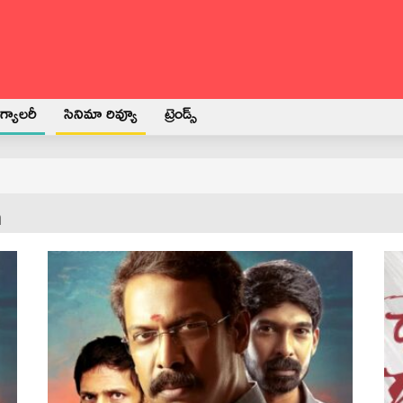
్యాలరీ
సినిమా రివ్యూ
ట్రెండ్స్
m