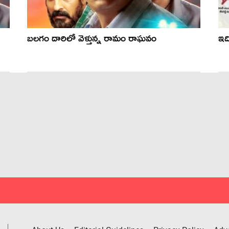
బలగం దారిలో వెళ్తున్న రామం రాఘవం
ఇద