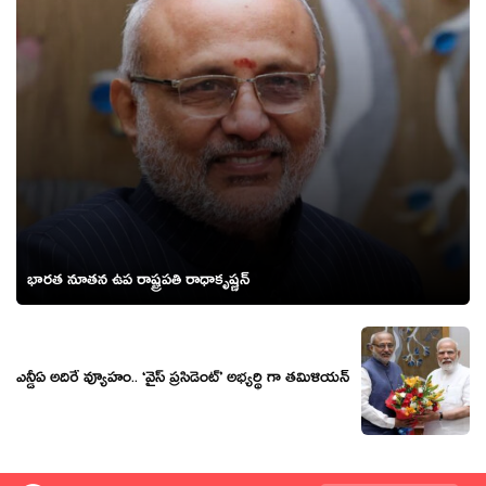
భారత నూతన ఉప రాష్ట్రపతి రాధాకృష్ణన్
ఎన్డీఏ అదిరే వ్యూహం.. ‘వైస్ ప్రసిడెంట్’ అభ్యర్థి గా తమిళియన్