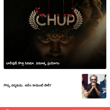
బాలీవుడ్ కొత్త సినిమా.. వినూత్న ప్ర‌యోగం
గొప్ప ద‌ర్శ‌కుడు.. అదేం కామెంట్ సార్?