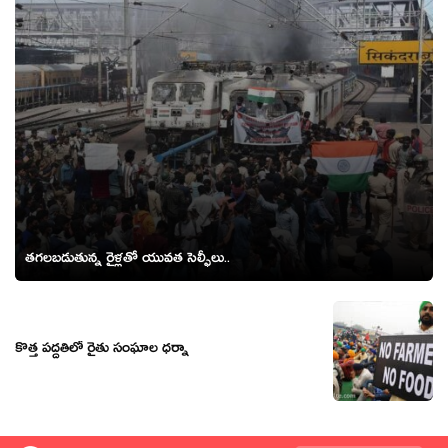
త‌గ‌ల‌బ‌డుతున్న రైళ్ల‌తో యువ‌త సెల్ఫీలు..
కొత్త పద్దతిలో రైతు సంఘాల ధర్నా