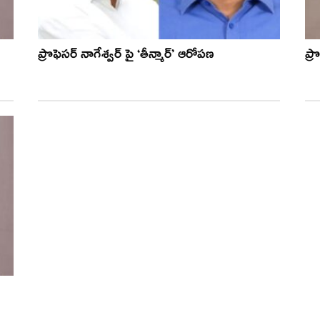
ప్రొఫెసర్ నాగేశ్వర్ పై ‘తీన్మార్’ ఆరోపణ
ప్ర