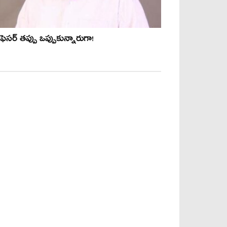
ొఫెసర్ తప్పు ఒప్పుకున్నారుగా!