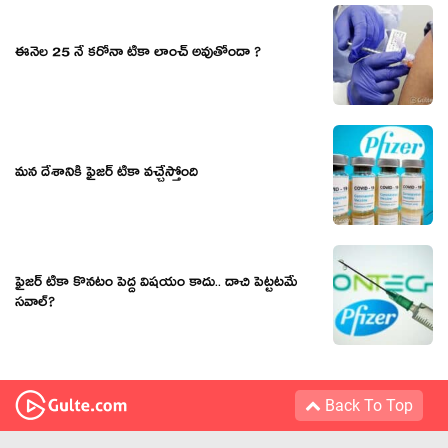
ఈనెల 25 నే కరోనా టీకా లాంచ్ అవుతోందా ?
మన దేశానికీ ఫైజర్ టీకా వచ్చేస్తోంది
ఫైజర్ టీకా కొనటం పెద్ద విషయం కాదు.. దాచి పెట్టటమే
సవాల్?
Back To Top