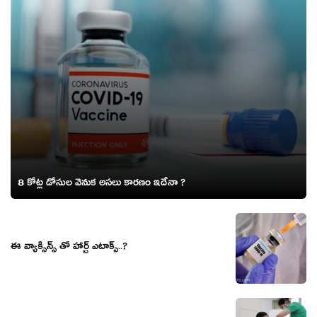
8 కోట్ల డోసుల వెనుక అసలు కారణం ఇదేనా ?
ఈ వ్యాక్సిన్స్ తో హార్ట్ ఎటాక్స్..?