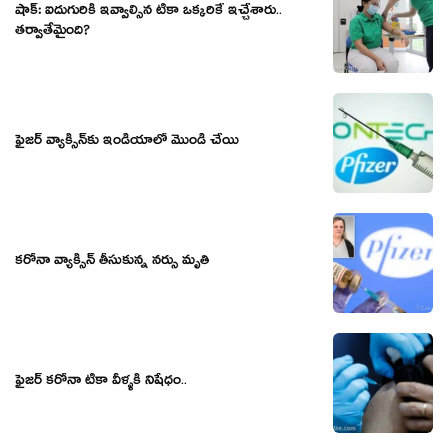
షాక్: ఐదుగురికి ఇవ్వాల్సిన టీకా ఒక్కరికే ఇచ్చేశారు..
తర్వాతేమైంది?
ఫైజర్ వ్యాక్సిన్‌కు ఇండియాలో మొండి చేయి
కరోనా వ్యాక్సిన్ తీసుకున్న నర్సు మృతి
ఫైజర్ కరోనా టీకా వీళ్ళకి నిషేధం..