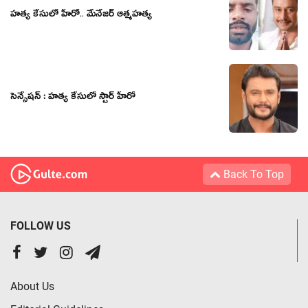
హ‌త్య కేసులో హీరో.. మేనేజ‌ర్ ఆత్మ‌హ‌త్య‌
సెన్సేషన్ : హత్య కేసులో స్టార్ హీరో
Back To Top
FOLLOW US
About Us