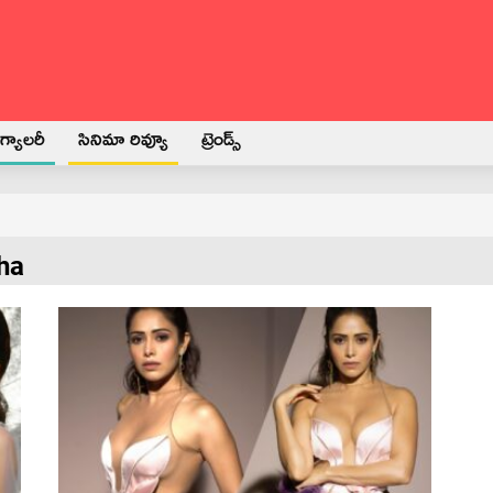
్యాలరీ
సినిమా రివ్యూ
ట్రెండ్స్
ha