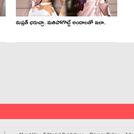
నుష్రత్ భరుచ్చా.. మతిపోగొట్టే అందాలతో ఇలా..