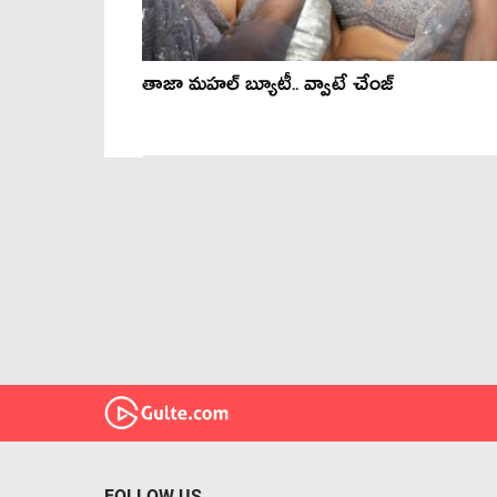
తాజా మహల్ బ్యూటీ.. వ్వాటే చేంజ్
FOLLOW US