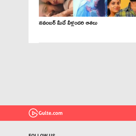
నవంబర్ మీదే వీళ్లందరి ఆశలు
FOLLOW US