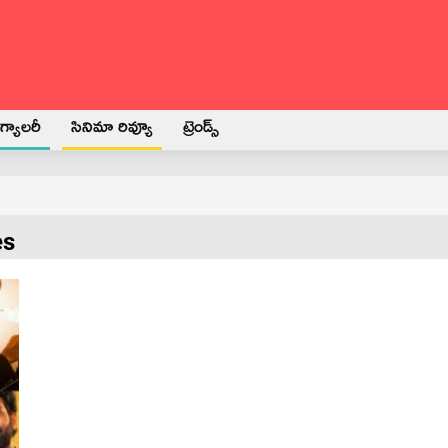
్యాలరీ
సినిమా రివ్యూ
ట్రెండ్స్
es