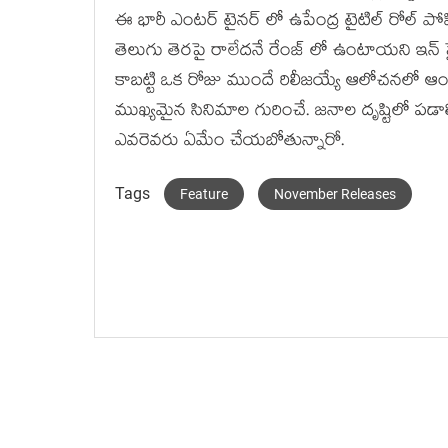
ఈ భారీ ఎంటర్ టైనర్ లో ఉపేంద్ర టైటిల్ రోల్ పో
తెలుగు తెరపై రాలేదనే రేంజ్ లో ఉంటాయని ఇన్ స
కాబట్టి ఒక రోజు ముందే రిలీజయ్యే ఆలోచనలో ఆం
ముఖ్యమైన సినిమాల గురించే. జనాల దృష్టిలో పడాల్సిన
ఎవరెవరు ఏమేం చేయబోతున్నారో.
Tags
Feature
November Releases