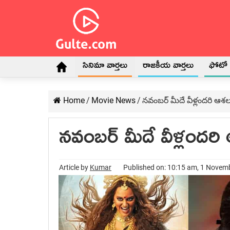
సినిమా వార్తలు
రాజకీయ వార్తలు
ఫోటో గ
Home
/
Movie News
/
నవంబర్ మీదే వీళ్లందరి ఆశ
నవంబర్ మీదే వీళ్లందరి
Article by
Kumar
Published on: 10:15 am, 1 Novem