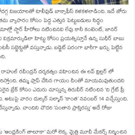
ప్పుకోదగ్గ విజయాలతో టాలీవుడ్ బాక్సాఫీస్ కళకళలాడింది. ఇదే జోరు
 వ్యాపారం కోసం పెద్ద ఎత్తున పెట్టుబడులు సిద్ధం
ిమాల్లో స్టార్ హీరోలు నటించినవి లేవు కానీ కంటెంట్, జానర్
విక్రమార్కుడిలా హిట్టు కోసం ప్రయత్నిస్తూనే ఉన్న సుధీర్ బాబు
్జెక్టుతో వస్తున్నాడు. బడ్జెట్ పరంగా భారీగా ఖర్చు పెట్టిన
ది.
ి. రాహుల్ రవీంద్రన్ దర్శకత్వం వహించిన ఈ లవ్ థ్రిల్లర్ లో
ిస్తోంది. తమ్మ ఫ్లాప్ చేసిన గాయం దీంతో మాయమవుతుందని
ైన బ్రేక్ కోసం ఎదురు చూస్తున్న తిరువీర్ నటించిన ‘ది గ్రేట్ ప్రీ
ుంది. అటుపై వారం దుల్కర్ సల్మాన్ ‘కాంత’ నవంబర్ 14 వచ్చేస్తుంది.
 చేస్తున్నాడు. చాందిని చౌదరి ‘సంతాన ప్రాప్తిరస్తు’ అదే రోజు
‘ఆంధ్రకింగ్ తాలూకా’ మరో లెక్క. మైత్రి మూవీ మేకర్స్ నిర్మించిన