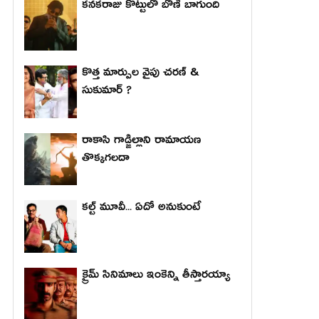
కనకరాజు కొట్టులో బోణీ బాగుంది
కొత్త మార్పుల వైపు చరణ్ &
సుకుమార్ ?
రాకాసి గాడ్జిల్లాని రామాయణ
తొక్కగలదా
కల్ట్ మూవీ... ఏదో అనుకుంటే
క్రైమ్ సినిమాలు ఇంకెన్ని తీస్తారయ్యా