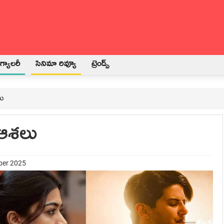
్యాలరీ
సినిమా రివ్యూ
ట్రెండ్స్
లు
 ఆశలు
ber 2025