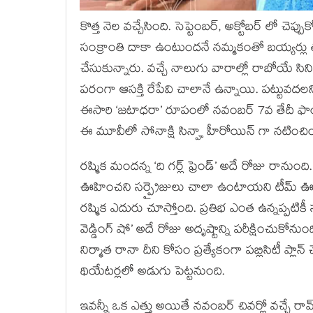
కొత్త నెల వచ్చేసింది. సెప్టెంబర్, అక్టోబర్ లో చె
సంక్రాంతి దాకా ఉంటుందనే నమ్మకంతో బయ్యర్లు తమ
చేసుకున్నారు. వచ్చే నాలుగు వారాల్లో రాబోయే సిన
పరంగా ఆసక్తి రేపేవి చాలానే ఉన్నాయి. పట్టువదలని 
ఈసారి ‘జటాధరా’ రూపంలో నవంబర్ 7వ తేదీ ఫాంటసీ సబ
ఈ మూవీలో సోనాక్షి సిన్హా హీరోయిన్ గా నటించిం
రష్మిక మందన్న ‘ది గర్ల్ ఫ్రెండ్’ అదే రోజు రానుంద
ఊహించని సర్ప్రైజులు చాలా ఉంటాయని టీమ్ ఊర
రష్మిక ఎదురు చూస్తోంది. ప్రతిభ ఎంత ఉన్నప్పటికీ సర
వెడ్డింగ్ షో’ అదే రోజు అదృష్టాన్ని పరీక్షించుకోన
నిర్మాత రానా దీని కోసం ప్రత్యేకంగా పబ్లిసిటీ ప్లాన్
థియేటర్లలో అడుగు పెట్టనుంది.
ఇవన్నీ ఒక ఎత్తు అయితే నవంబర్ చివర్లో వచ్చే రామ్ 