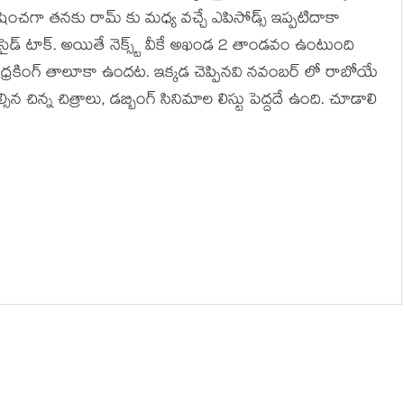
షించగా తనకు రామ్ కు మధ్య వచ్చే ఎపిసోడ్స్ ఇప్పటిదాకా
ైడ్ టాక్. అయితే నెక్స్ట్ వీకే అఖండ 2 తాండవం ఉంటుంది
ధ్రకింగ్ తాలూకా ఉందట. ఇక్కడ చెప్పినవి నవంబర్ లో రాబోయే
 చిన్న చిత్రాలు, డబ్బింగ్ సినిమాల లిస్టు పెద్దదే ఉంది. చూడాలి