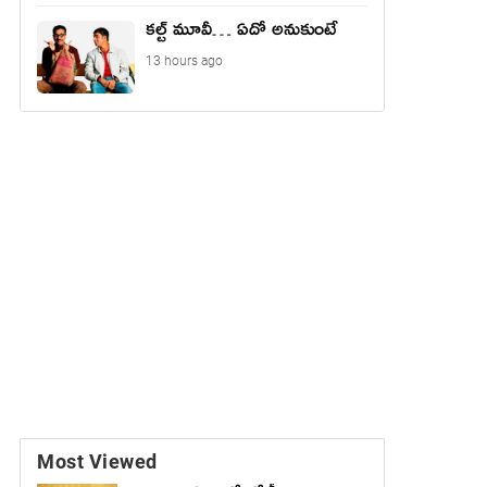
కల్ట్ మూవీ… ఏదో అనుకుంటే
13 hours ago
Most Viewed