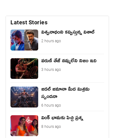
Latest Stories
విశ్వనాథంని కవ్విస్తున్న విశాల్
2 hours ago
వరుణ్ తేజ్ నమ్మలేని నిజం ఇది
3 hours ago
జడల్ జమానా మీద మిశ్రమ
స్పందనా
6 hours ago
వింక్ భామకు పిచ్చి ప్రశ్న
8 hours ago