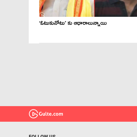
‘ఓటుకునోటు’ కు ఆధారాలున్నాయి
FOLLOW US