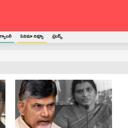
్యాలరీ
సినిమా రివ్యూ
ట్రెండ్స్