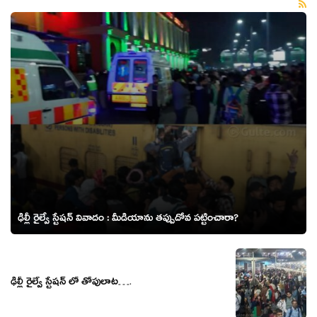
ఢిల్లీ రైల్వే స్టేషన్ వివాదం : మీడియాను తప్పుదోవ పట్టించారా?
ఢిల్లీ రైల్వే స్టేషన్ లో తోపులాట….