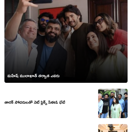
మహేష్ ములాఖాత్ తర్వాత ఎవరు
తారక్ సోదరులతో నెట్ ఫ్లిక్స్ సీఈఓ భేటీ