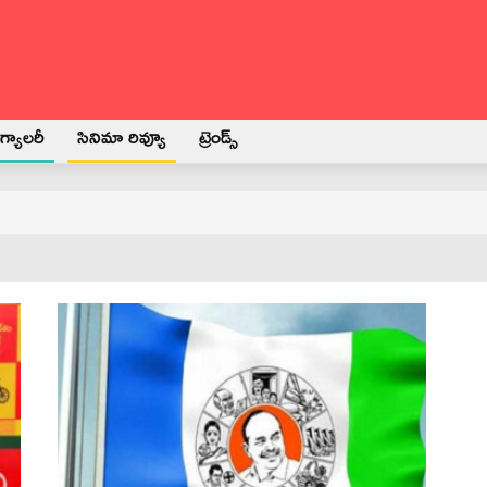
్యాలరీ
సినిమా రివ్యూ
ట్రెండ్స్