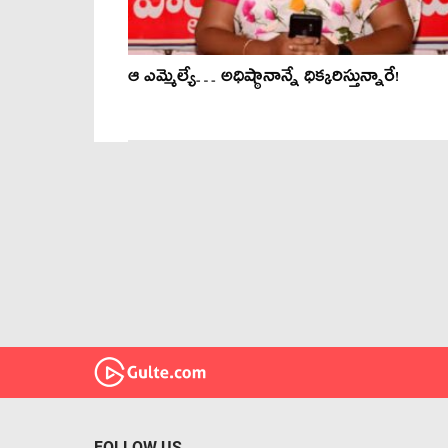
ఆ ఎమ్మెల్యే… అధిష్ఠానాన్నే ధిక్కరిస్తున్నారే!
FOLLOW US