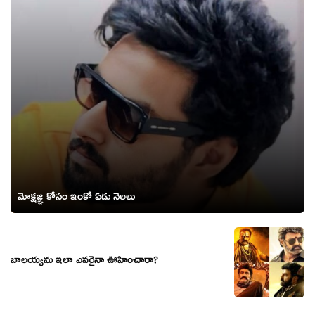
మోక్షజ్ఞ కోసం ఇంకో ఏడు నెలలు
బాలయ్యను ఇలా ఎవరైనా ఊహించారా?