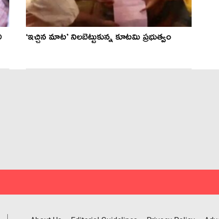
ి
‘ఇచ్చిన మాట’ నిల‌బెట్టుకున్న కూట‌మి ప్ర‌భుత్వం