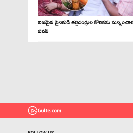
నిజమైన సైనికుడి తల్లిదండ్రుల కోరికను మన్నించాల
పవన్
FOLLOW US