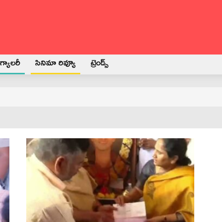
్యాలరీ
సినిమా రివ్యూ
ట్రెండ్స్