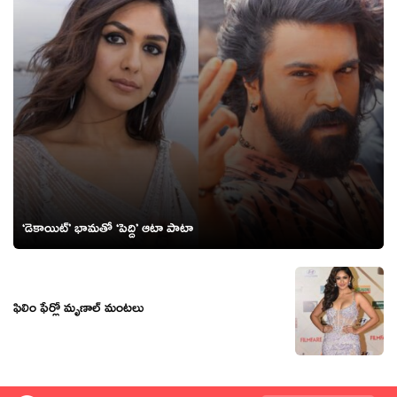
‘డెకాయిట్’ భామతో ‘పెద్ది’ ఆటా పాటా
ఫిలిం ఫేర్లో మృణాల్ మంటలు