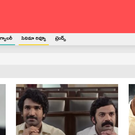
్యాలరీ
సినిమా రివ్యూ
ట్రెండ్స్