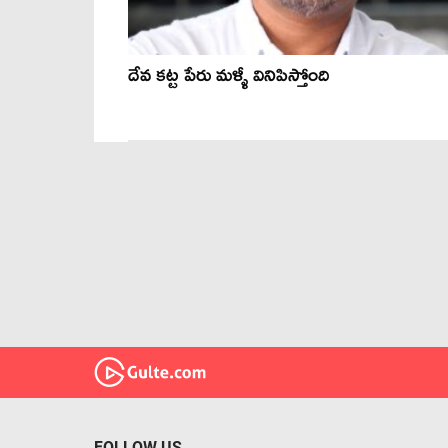
దేవ కట్ట పేరు మళ్ళీ వినిపిస్తోంది
FOLLOW US