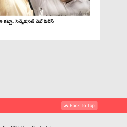
ా క‌ట్టా.. సెన్సేష‌న‌ల్ వెబ్ సిరీస్‌
Back To Top