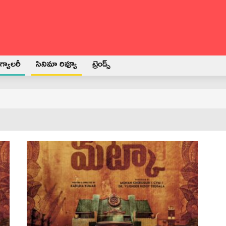
్యాలరీ
సినిమా రివ్యూ
ట్రెండ్స్