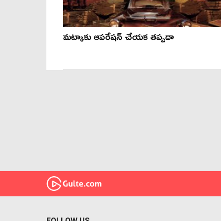
మట్కాకు ఆపరేషన్ చేయక తప్పదా
FOLLOW US