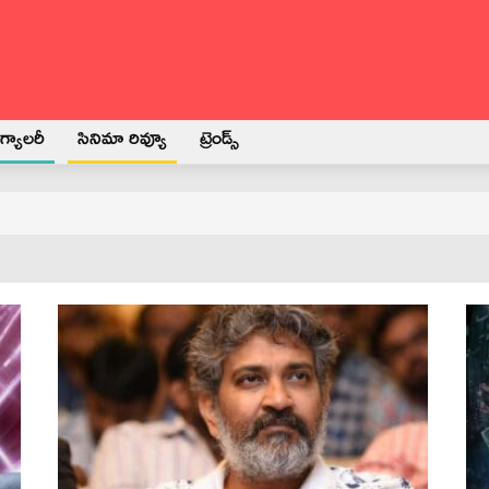
్యాలరీ
సినిమా రివ్యూ
ట్రెండ్స్