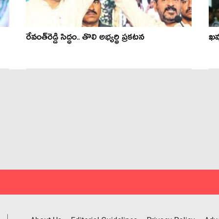
రేవంత్‌రెడ్డి సిద్ధం.. తొలి అభ్య‌ర్థి ప్ర‌క‌ట‌న‌
ఖమ్