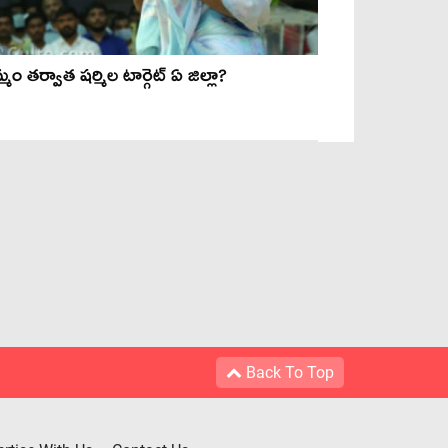
మం తర్వాత షర్మిల టార్గెట్ ఏ జిల్లా?
Back To Top