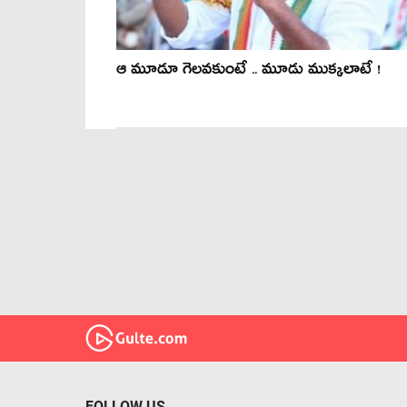
ఆ మూడూ గెలవకుంటే .. మూడు ముక్కలాటే !
FOLLOW US