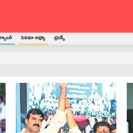
్యాలరీ
సినిమా రివ్యూ
ట్రెండ్స్