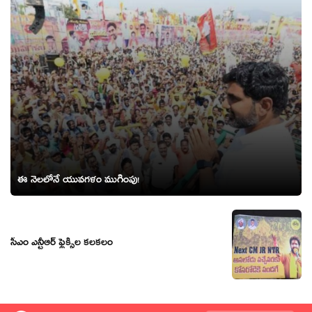
ఈ నెలలోనే యువ‌గ‌ళం ముగింపు!
సీఎం ఎన్టీఆర్ ఫ్లెక్సీల కలకలం