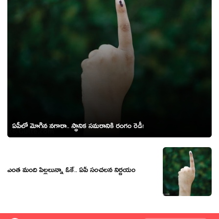
ఏపీలో మోగిన న‌గారా.. స్థానిక స‌మ‌రానికి రంగం రెడీ!
ఎంత మంది పిల్ల‌లున్నా ఓకే.. ఏపీ సంచ‌ల‌న నిర్ణ‌యం