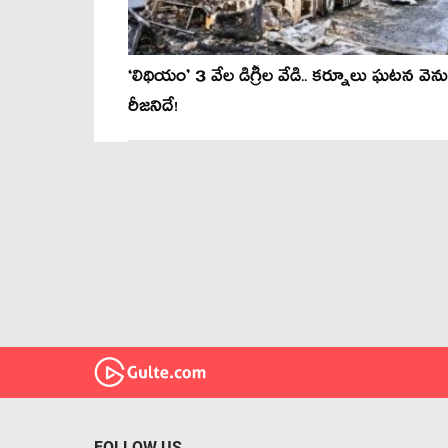
‘లిథియం’ 3 వేల డిగ్రీల వేడి.. క‌ర్నూలు ఘ‌ట‌న‌ వెన
రీజ‌నిదే!
FOLLOW US