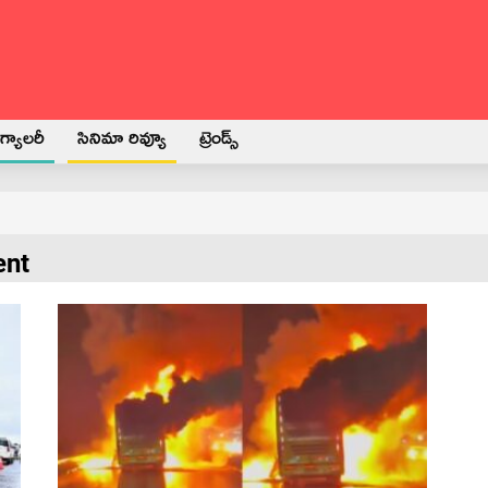
్యాలరీ
సినిమా రివ్యూ
ట్రెండ్స్
ent