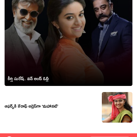
కీర్తి సురేష్.. వన్ అండ్ ఓన్లీ
ఆఫర్స్‌కి కేరాఫ్ అడ్రెస్‌గా ‘మహానటి’