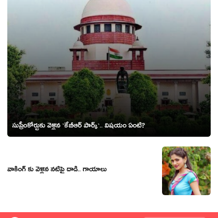
సుప్రీంకోర్టుకు వెళ్లిన `కేబీఆర్ పార్క్‌`.. విష‌యం ఏంటి?
వాకింగ్ కు వెళ్లిన నటిపై దాడి.. గాయాలు