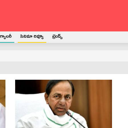
్యాలరీ
సినిమా రివ్యూ
ట్రెండ్స్