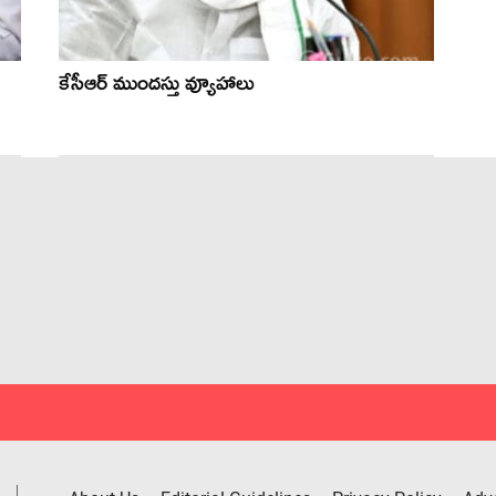
కేసీఆర్ ముంద‌స్తు వ్యూహాలు