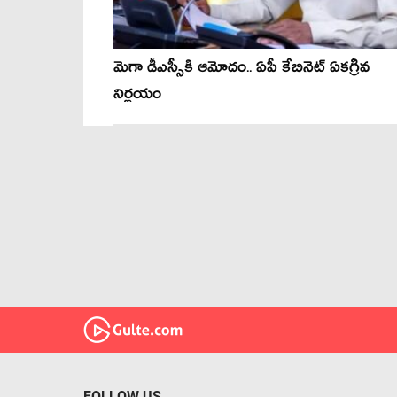
మెగా డీఎస్సీకి ఆమోదం.. ఏపీ కేబినెట్ ఏక‌గ్రీవ
నిర్ణ‌యం
FOLLOW US