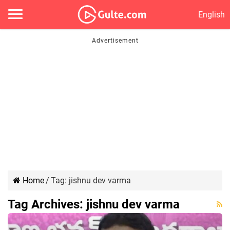
English
Home
/
Tag:
jishnu dev varma
Tag Archives:
jishnu dev varma