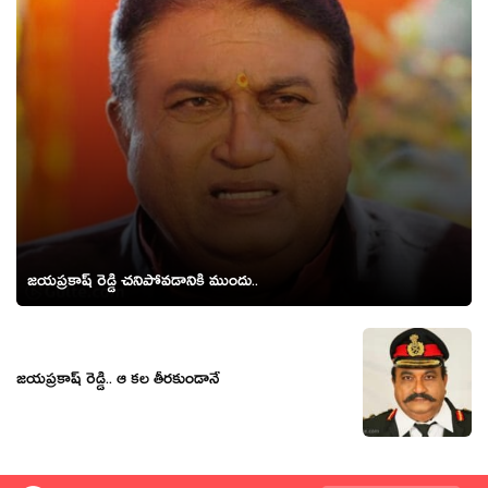
జ‌య‌ప్ర‌కాష్ రెడ్డి చ‌నిపోవ‌డానికి ముందు..
జ‌య‌ప్ర‌కాష్ రెడ్డి.. ఆ క‌ల తీర‌కుండానే