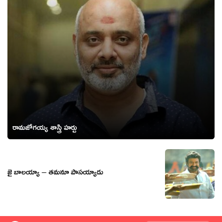
రామ‌జోగ‌య్య శాస్త్రి హ‌ర్టు
జై బాలయ్యా – తమనూ పాసయ్యాడు