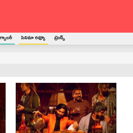
్యాలరీ
సినిమా రివ్యూ
ట్రెండ్స్