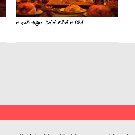
ఆ భారీ చిత్రం.. ఓటీటీ రిలీజ్ ఆ రోజే